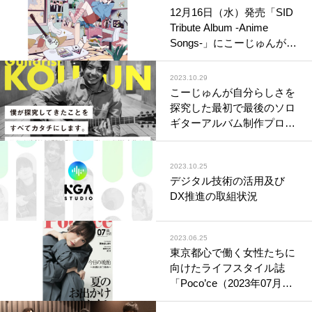
12月16日（水）発売「SID
Tribute Album -Anime
Songs-」にこーじゅんがア
コースティックギターで参
加
2023.10.29
こーじゅんが自分らしさを
探究した最初で最後のソロ
ギターアルバム制作プロジ
ェクト（クラウドファンデ
ィング）
2023.10.25
デジタル技術の活用及び
DX推進の取組状況
2023.06.25
東京都心で働く女性たちに
向けたライフスタイル誌
「Poco’ce（2023年07月
号）」にKGA Studioが取材