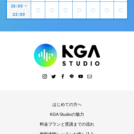
16:00 ~
〇
〇
〇
〇
〇
〇
〇
22:00
はじめての方へ
KGA Studioの魅力
料金プランと受講までの流れ