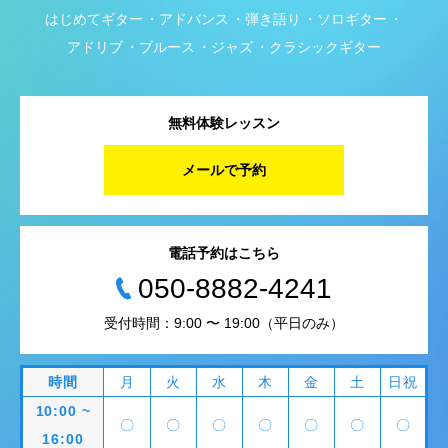
はじめてギター
アドバンス
弾き語り
ソロギター
アドリブ
ブルース
ジャズ
クラシックギター
無料体験レッスン
メールで予約
電話予約はこちら
050-8882-4241
受付時間：9:00 〜 19:00（平日のみ）
時間
月
火
水
木
金
土
日祝
10:00 ~
〇
〇
〇
〇
〇
〇
〇
16:00