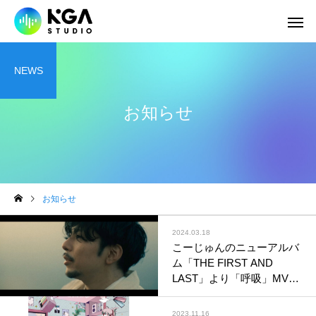
NEWS
お知らせ
はじめてギター
アドバン
お知らせ
2024.03.18
アドリブ
ブルー
こーじゅんのニューアルバ
ム「THE FIRST AND
LAST」より「呼吸」MV公
開
2023.11.16